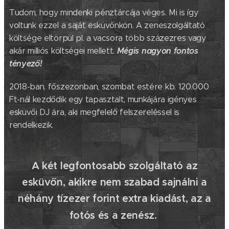
Tudom, hogy mindenki pénztárcája véges. Mi is így
voltunk ezzel a saját esküvőnkön. A zeneszolgáltató
költsége eltörpül pl. a vacsora több százezres vagy
Mégis nagyon fontos
akár milliós költségei mellett.
tényező!
2018-ban, főszezonban, szombat estére kb. 120.000
Ft-nál kezdődik egy tapasztalt, munkájára igényes
esküvői DJ ára, aki megfelelő felszereléssel is
rendelkezik.
A két legfontosabb szolgáltató az
esküvőn, akikre nem szabad sajnálni a
néhány tízezer forint extra kiadást, az a
fotós és a zenész.