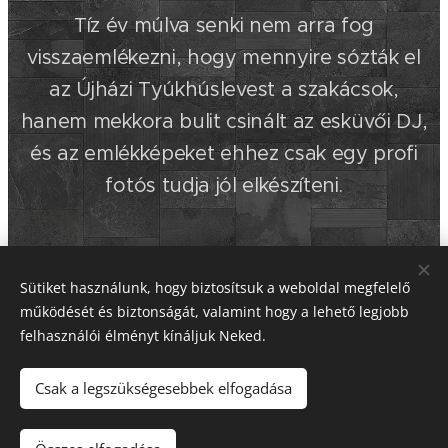
Tíz év múlva senki nem arra fog
visszaemlékezni, hogy mennyire sózták el
az Újházi Tyúkhúslevest a szakácsok,
hanem mekkora bulit csinált az esküvői DJ,
és az emlékképeket ehhez csak egy profi
fotós tudja jól elkészíteni.
Share
Sütiket használunk, hogy biztosítsuk a weboldal megfelelő
működését és biztonságát, valamint hogy a lehető legjobb
felhasználói élményt kínáljuk Neked.
Csak a legszükségesebbek elfogadása
© 1985 Thomas Palmer Design / A teljes tartalom jogvédelem
alatt áll!